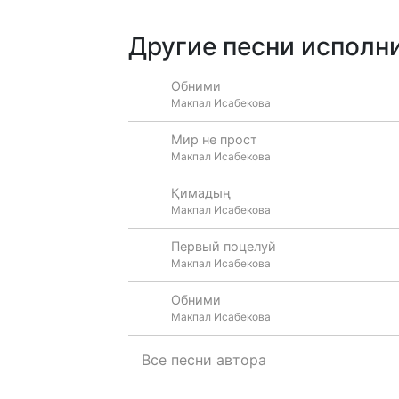
Другие песни исполни
Обними
Макпал Исабекова
Мир не прост
Макпал Исабекова
Қимадың
Макпал Исабекова
Первый поцелуй
Макпал Исабекова
Обними
Макпал Исабекова
Все песни автора