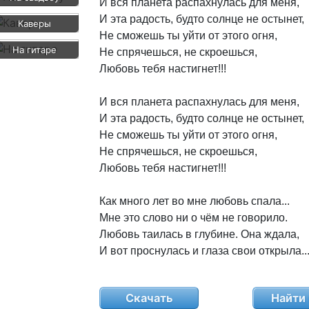
И
вся
планета
распахнулась
для
меня,
И
эта
радость,
будто
солнце
не
остынет,
Каверы
Не
сможешь
ты
уйти
от
этого
огня,
На гитаре
Не
спрячешься,
не
скроешься,
Любовь
тебя
настигнет!!!
И
вся
планета
распахнулась
для
меня,
И
эта
радость,
будто
солнце
не
остынет,
Не
сможешь
ты
уйти
от
этого
огня,
Не
спрячешься,
не
скроешься,
Любовь
тебя
настигнет!!!
Как
много
лет
во
мне
любовь
спала...
Мне
это
слово
ни
о
чём
не
говорило.
Любовь
таилась
в
глубине.
Она
ждала,
И
вот
проснулась
и
глаза
свои
открыла..
Скачать
Найти 