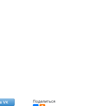
.
Поделиться
в VK