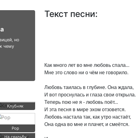
Текст песни:
ва
вицей, но
 к чему
Как
много
лет
во
мне
любовь
спала...
Мне
это
слово
ни
о
чём
не
говорило.
Любовь
таилась
в
глубине.
Она
ждала,
И
вот
проснулась
и
глаза
свои
открыла.
Теперь
пою
не
я
-
любовь
поёт...
Клубняк
И
эта
песня
в
мире
эхом
отзовется.
Любовь
настала
так,
как
утро
настаёт,
Она
одна
во
мне
и
плачет,
и
смеётся.
Pop
На свадьбу