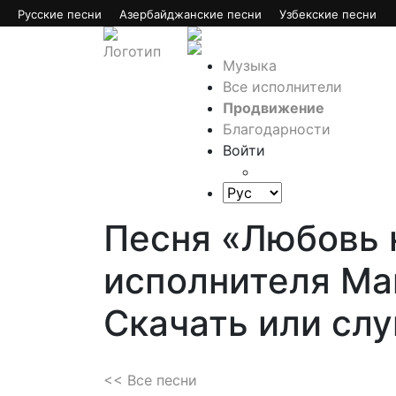
Русские песни
Азербайджанские песни
Узбекские песни
Музыка
Все исполнители
Продвижение
Благодарности
Войти
Песня «Любовь 
исполнителя Ма
Скачать или сл
<< Все песни