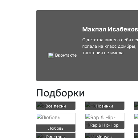
Макпал Исабеко
С детства видела себя пе
попала на класс домбры,
тяготения не имела
Вконтакте
Подборки
Все песни
Новинки
Rap & Hip-Hop
Любовь
Рингтоны
Минусы