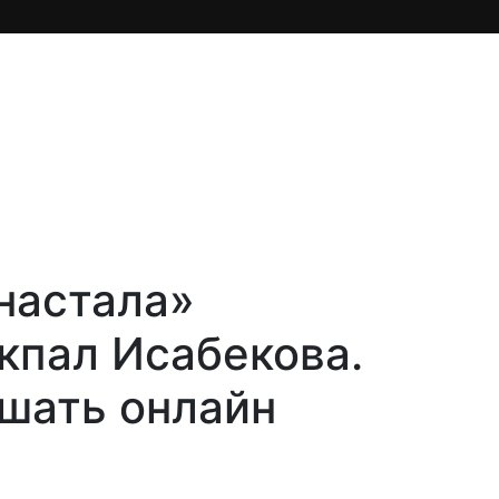
настала»
кпал Исабекова.
ушать онлайн