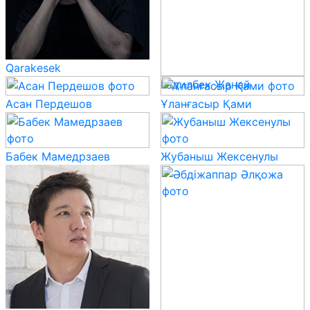
Qarakesek
Гадилбек Жанай
Асан Пердешов
Ұланғасыр Қами
Бабек Мамедрзаев
Жубаныш Жексенулы