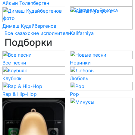
Айкын Толепберген
Әбдіжаппар Әлқожа
Димаш Кудайбергенов
Все казахские исполнители
Kalifarniya
Подборки
Все песни
Новинки
Клубняк
Любовь
Rap & Hip-Hop
Pop