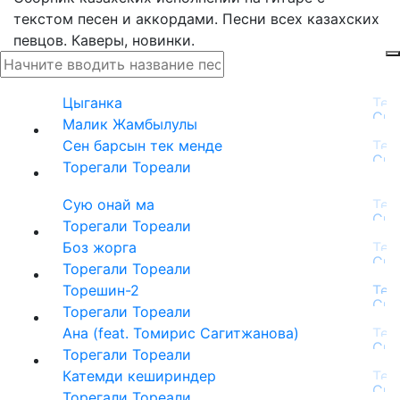
текстом песен и аккордами. Песни всех казахских
певцов. Каверы, новинки.
Цыганка
Малик Жамбылулы
Сен барсын тек менде
Торегали Тореали
Сую онай ма
Торегали Тореали
Боз жорга
Торегали Тореали
Торешин-2
Торегали Тореали
Ана (feat. Томирис Сагитжанова)
Торегали Тореали
Катемди кешириндер
Торегали Тореали