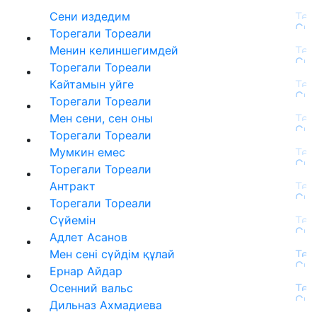
Сени издедим
Торегали Тореали
Менин келиншегимдей
Торегали Тореали
Кайтамын уйге
Торегали Тореали
Мен сени, сен оны
Торегали Тореали
Мумкин емес
Торегали Тореали
Антракт
Торегали Тореали
Сүйемін
Адлет Асанов
Мен сені сүйдім құлай
Ернар Айдар
Осенний вальс
Дильназ Ахмадиева