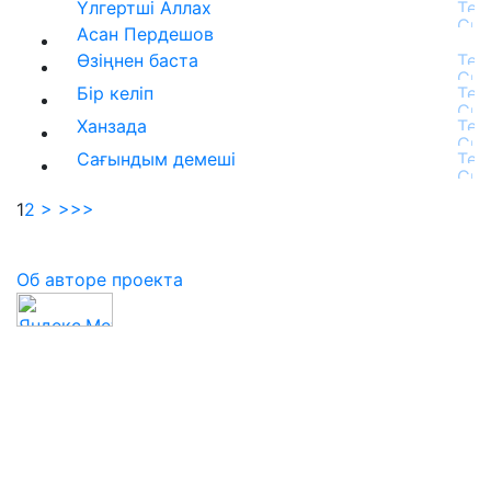
Үлгертші Аллах
Асан Пердешов
Өзіңнен баста
Бір келіп
Ханзада
Сағындым демеші
1
2
>
>>>
Об авторе проекта