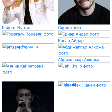
Кайрат Нуртас
Скриптонит
Ернар Айдар
Торегали Тореали
Абдижаппар Алкожа
Shiza
Ирина Кайратовна
Jah Khalib