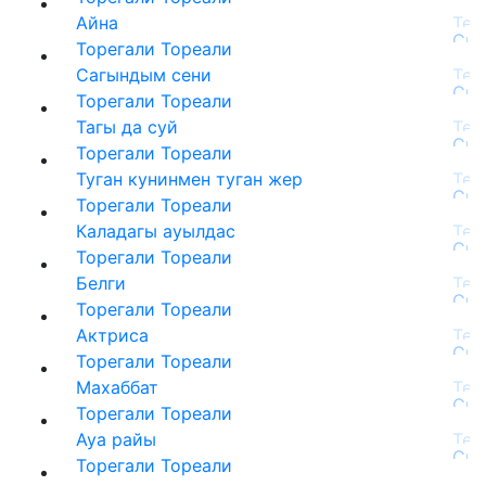
Айна
Торегали Тореали
Сагындым сени
Торегали Тореали
Тагы да суй
Торегали Тореали
Туган кунинмен туган жер
Торегали Тореали
Каладагы ауылдас
Торегали Тореали
Белги
Торегали Тореали
Актриса
Торегали Тореали
Махаббат
Торегали Тореали
Ауа райы
Торегали Тореали