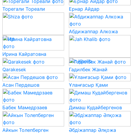
Торегали Тореали
Ернар Айдар
Абдижаппар Алкожа
Shiza
Ирина Кайратовна
Jah Khalib
Qarakesek
Гадилбек Жанай
Асан Пердешов
Ұланғасыр Қами
Бабек Мамедрзаев
Димаш Кудайбергенов
Айкын Толепберген
Әбдіжаппар Әлқожа