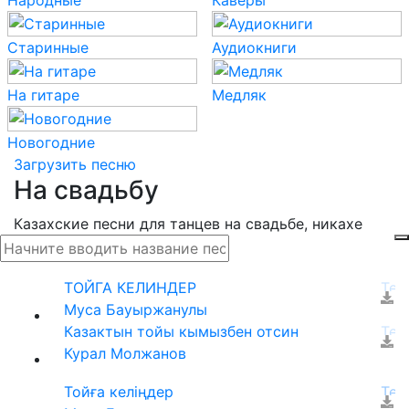
Народные
Каверы
Старинные
Аудиокниги
На гитаре
Медляк
Новогодние
Загрузить песню
На свадьбу
Казахские песни для танцев на свадьбе, никахе
ТОЙГА КЕЛИНДЕР
Муса Бауыржанулы
Казактын тойы кымызбен отсин
Курал Молжанов
Тойға келіңдер