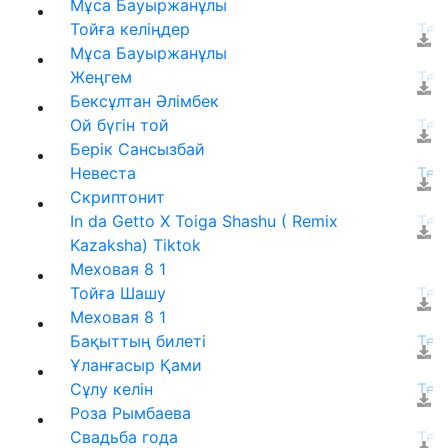
Мұса Бауыржанұлы
Тойға келіңдер
Мұса Бауыржанұлы
Жеңгем
Бексұлтан Әлімбек
Ой бүгін той
Берік Сансызбай
Невеста
Скриптонит
In da Getto X Toiga Shashu ( Remix
Kazaksha) Tiktok
Меховая 8 1
Тойға Шашу
Меховая 8 1
Бақыттың билеті
Ұланғасыр Қами
Сұлу келін
Роза Рымбаева
Свадьба года