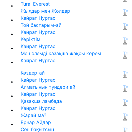
Tural Everest
Жылдар мен Жолдар
Кайрат Нуртас
Той бастарым-ай
Кайрат Нуртас
Көріктім
Кайрат Нуртас
Мен әлемді қазақша жақсы көрем
Кайрат Нуртас
Көздер-ай
Кайрат Нуртас
Алматынын тундери ай
Кайрат Нуртас
Қазақша ламбада
Кайрат Нуртас
Жарай ма?
Ернар Айдар
Сен бақытсың