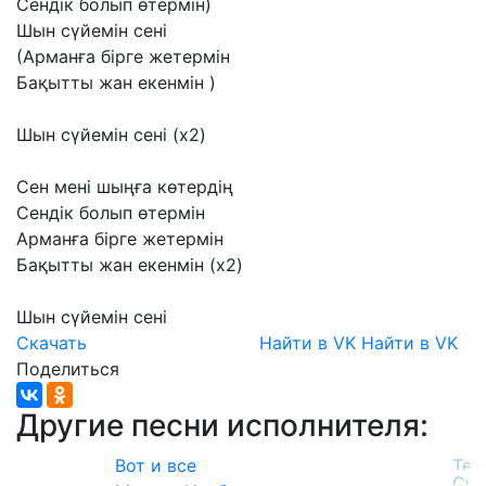
Сендік
болып
өтермін)
Шын
сүйемін
сені
(Арманға
бірге
жетермін
Бақытты
жан
екенмін
)
Шын
сүйемін
сені
(x2)
Сен
мені
шыңға
көтердің
Сендік
болып
өтермін
Арманға
бірге
жетермін
Бақытты
жан
екенмін
(x2)
Шын
сүйемін
сені
Скачать
Найти в VK
Найти в VK
Поделиться
Другие песни исполнителя:
Вот и все