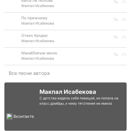
Была ли любовь
Макпал Исабекова
По прежнему
Макпал Исабекова
Откен Кундер
Макпал Исабекова
Махаббатым менiн
Макпал Исабекова
Все песни автора
Макпал Исабекова
С детства видела себя певицей, но попала на
класс домбры, к чему тяготения не имела
Вконтакте