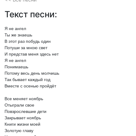
Текст песни:
Я
не
ангел
Ты
же
знаешь
В
этот
раз
побудь
один
Потуши
за
мною
свет
И
представ
меня
здесь
нет
Я
не
ангел
Понимаешь
Потому
весь
день
молчишь
Так
бывает
каждый
год
Вместе
с
осенью
пройдёт
Все
меняет
ноябрь
Отыграли
свое
Повзрослевшие
дети
Закрывает
ноябрь
Книги
жизни
моей
Золотую
главу