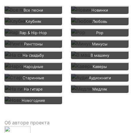
Все песни
Новинки
Клубняк
Любовь
Rap & Hip-Hop
Pop
Рингтоны
Минусы
На свадьбу
В машину
Народные
Каверы
Старинные
Аудиокниги
На гитаре
Медляк
Новогодние
Об авторе проекта