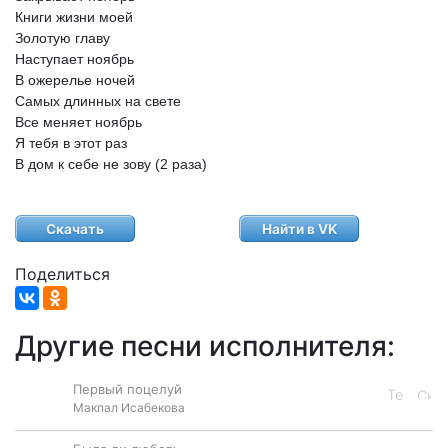
Книги
жизни
моей
Золотую
главу
Наступает
ноябрь
В
ожерелье
ночей
Самых
длинных
на
свете
Все
меняет
ноябрь
Я
тебя
в
этот
раз
В
дом
к
себе
не
зову
(2
раза)
Скачать
Найти в VK
Поделиться
Другие песни исполнителя:
Первый поцелуй
Макпал Исабекова