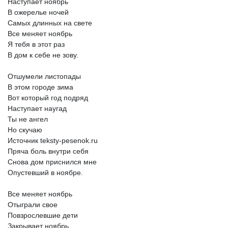
Наступает
ноябрь
В
ожерелье
ночей
Самых
длинных
на
свете
Все
меняет
ноябрь
Я
тебя
в
этот
раз
В
дом
к
себе
не
зову.
Отшумели
листопады
В
этом
городе
зима
Вот
который
год
подряд
Наступает
наугад
Ты
не
ангел
Но
скучаю
Источник
teksty-pesenok.ru
Пряча
боль
внутри
себя
Снова
дом
приснился
мне
Опустевший
в
ноябре.
Все
меняет
ноябрь
Отыграли
свое
Повзрослевшие
дети
Закрывает
ноябрь