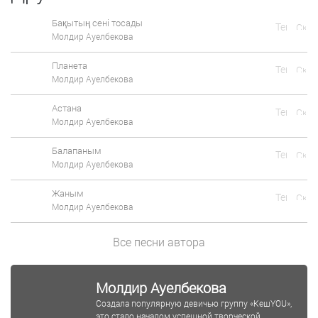
Бақытың сені тосады
Молдир Ауелбекова
Планета
Молдир Ауелбекова
Астана
Молдир Ауелбекова
Балапаным
Молдир Ауелбекова
Жаным
Молдир Ауелбекова
Все песни автора
Молдир Ауелбекова
Создала популярную девичью группу «КешYOU»,
это стало началом успешной творческой