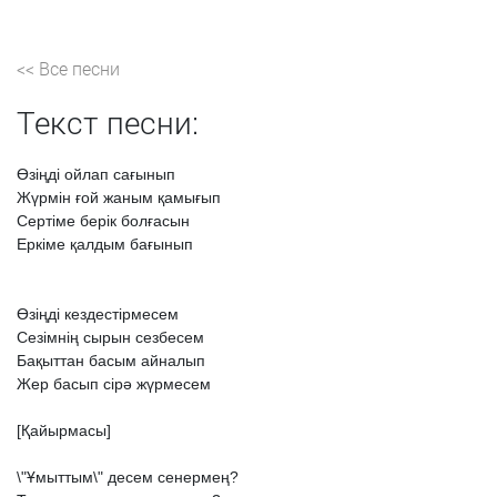
<< Все песни
Текст песни:
Өзіңді
ойлап
сағынып
Жүрмін
ғой
жаным
қамығып
Сертіме
берік
болғасын
Еркіме
қалдым
бағынып
Өзіңді
кездестірмесем
Сезімнің
сырын
сезбесем
Бақыттан
басым
айналып
Жер
басып
сірə
жүрмесем
[Қайырмасы]
\"Ұмыттым\"
десем
сенермең?