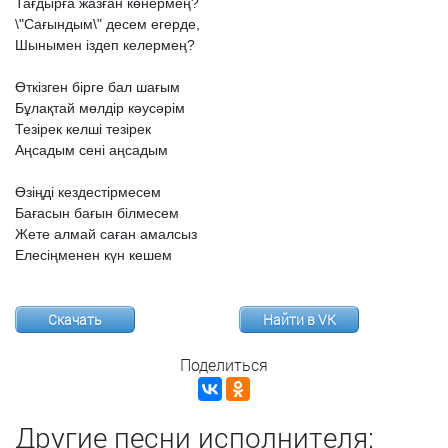
Тағдырға
жазған
көнермең?
\"Сағындым\"
десем
егерде,
Шынымен
іздеп
келермең?
Өткізген
бірге
бал
шағым
Бұлақтай
мөлдір
кəусəрім
Тезірек
келші
тезірек
Аңсадым
сені
аңсадым
Өзіңді
кездестірмесем
Бағасын
бағын
білмесем
Жете
алмай
саған
амалсыз
Елесіңменен
күн
кешем
Скачать
Найти в VK
Поделиться
Другие песни исполнителя: