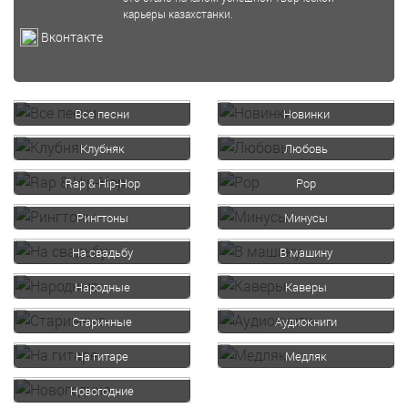
карьеры казахстанки.
Вконтакте
Все песни
Новинки
Клубняк
Любовь
Rap & Hip-Hop
Pop
Рингтоны
Минусы
На свадьбу
В машину
Народные
Каверы
Старинные
Аудиокниги
На гитаре
Медляк
Новогодние