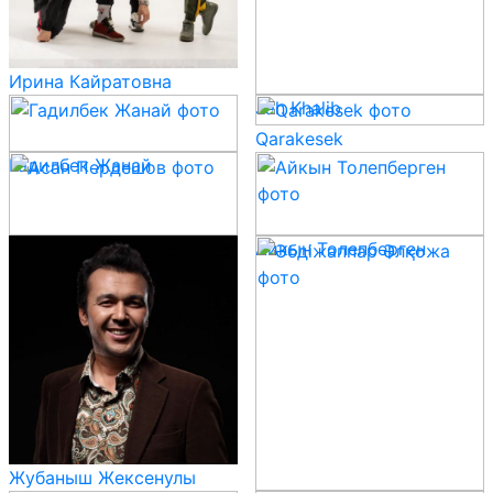
Ирина Кайратовна
Jah Khalib
Qarakesek
Гадилбек Жанай
Асан Пердешов
Айкын Толепберген
Жубаныш Жексенулы