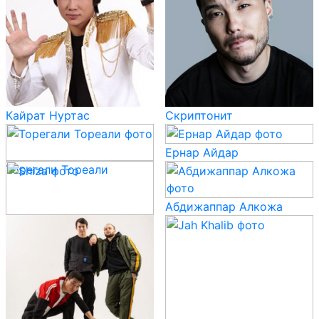
Кайрат Нуртас
Скриптонит
Ернар Айдар
Торегали Тореали
Абдижаппар Алкожа
Shiza