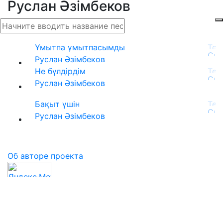
Руслан Әзімбеков
Ұмытпа ұмытпасымды
Руслан Әзімбеков
Не бүлдірдім
Руслан Әзімбеков
Бақыт үшін
Руслан Әзімбеков
Об авторе проекта