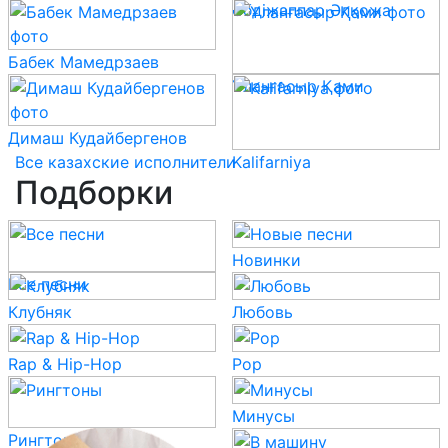
Әбдіжаппар Әлқожа
Бабек Мамедрзаев
Ұланғасыр Қами
Димаш Кудайбергенов
Все казахские исполнители
Kalifarniya
Подборки
Новинки
Все песни
Клубняк
Любовь
Rap & Hip-Hop
Pop
Минусы
Рингтоны