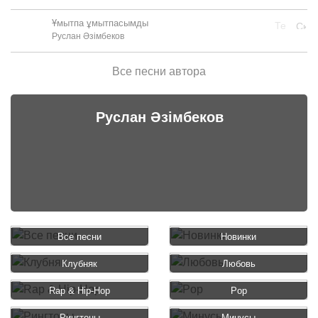
Ұмытпа ұмытпасымды
Руслан Әзімбеков
Все песни автора
Руслан Әзімбеков
Все песни
Новинки
Клубняк
Любовь
Rap & Hip-Hop
Pop
Рингтоны
Минусы