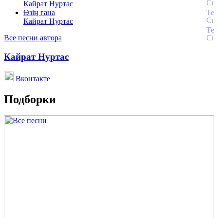
Кайрат Нуртас
Өзің ғана
Кайрат Нуртас
Все песни автора
Кайрат Нуртас
Вконтакте
Подборки