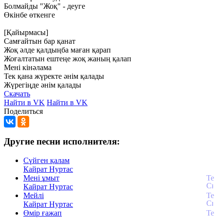
Болмайды
"Жоқ"
-
деуге
Өкінбе
өткенге
[Қайырмасы]
Самғайтын
бар
қанат
Жоқ
әлде
қалдыңба
маған
қарап
Жоғалтатын
ештеңе
жоқ
жаның
қалап
Мені
кінәлама
Тек
қана
жүректе
әнім
қалады
Жүрегіңде
әнім
қалады
Скачать
Найти в VK
Найти в VK
Поделиться
Другие песни исполнителя:
Сүйген қалам
Кайрат Нуртас
Мені ұмыт
Кайрат Нуртас
Мейлі
Кайрат Нуртас
Өмір ғажап