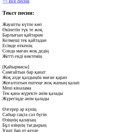
<< Все песни
Текст песни:
Жауапты
күтпе
көп
Өкінетін
түк
те
жоқ
Барлығын
қайтарам
Келмеші
тек
қайтадан
Есімде
өткенің
Сонда
маған
жоқ
дедің
Жетті
енді
көктемің
[Қайырмасы]
Самғайтын
бар
қанат
Жоқ
әлде
қалдыңба
маған
қарап
Жоғалтатын
ештеңе
жоқ
жаның
қалап
Мені
кінәлама
Тек
қана
жүректе
әнім
қалады
Жүрегіңде
әнім
қалады
Өзгерер
әр
күнің
Сабыр
сақта
сәл
бүгін
Өзіңнің
қалауың
Бұл
өзіңнің
тағдырың
Ұнат
бар
от
кеуде