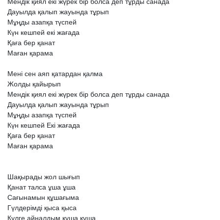
Мендік
қиял
екі
жүрек
бір
болса
деп
тұрды
санада
Дауылда
қалып
жауында
тұрып
Мұңды
азапқа
түспей
Күн
кешпей
екі
жағада
Қаға
бер
қанат
Маған
қарама
Мені
сен
аяп
қатардан
қалма
Жолды
қайырып
Мендік
қиял
екі
жүрек
бір
болса
деп
тұрды
санада
Дауылда
қалып
жауында
тұрып
Мұңды
азапқа
түспей
Күн
кешпей
Екі
жағада
Қаға
бер
қанат
Маған
қарама
Шақырады
жол
шығып
Қанат
талса
ұша
ұша
Сағынамын
құшағыма
Гүлдерімді
қыса
қыса
Күлге
айналдым
құша
құша