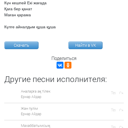
Күн
кешпей
Екі
жағада
Қаға
бер
қанат
Маған
қарама
Күлге
айналдым
құша
құша
Скачать
Найти в VK
Поделиться
Другие песни исполнителя:
Аналарға ақ тілек
Ернар Айдар
Жан гүлім
Ернар Айдар
Махаббатымсың