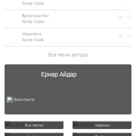
Ернар Айдар
Қалай ұмытам
Ернар Айдар
Жаралама
Ернар Айдар
Все песни автора
Ернар Айдар
Вконтакте
Все песни
Новинки