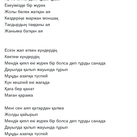
Екеуімізде
бір
жүрек
Жолы
бөлек
жатқан
ая
Көздеріңе
маржан
моншақ
Тағдырдың
таққаны
ая
Жаныма
батқан
ая
Есігін
жап
өткен
күндердің
Көктем
күндердің
Мендік
қиял
екі
жүрек
бір
болса
деп
тұрды
санада
Дауылда
қалып
жауында
тұрып
Мұңды
азапқа
түспей
Күн
кешпей
екі
жағада
Қаға
бер
қанат
Маған
қарама
Мені
сен
аяп
қатардан
қалма
Жолды
қайырып
Мендік
қиял
екі
жүрек
бір
болса
деп
тұрды
санада
Дауылда
қалып
жауында
тұрып
Мұңды
азапқа
түспей