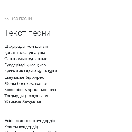
<< Все песни
Текст песни:
Шақырады
жол
шығып
Қанат
талса
ұша
ұша
Сағынамын
құшағыма
Гүлдерімді
қыса
қыса
Күлге
айналдым
құша
құша
Екеуімізде
бір
жүрек
Жолы
бөлек
жатқан
ая
Көздеріңе
маржан
моншақ
Тағдырдың
таққаны
ая
Жаныма
батқан
ая
Есігін
жап
өткен
күндердің
Көктем
күндердің