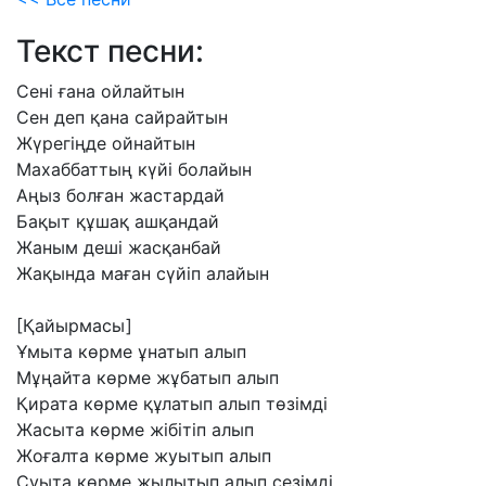
Текст песни:
Сені
ғана
ойлайтын
Сен
деп
қана
сайрайтын
Жүрегіңде
ойнайтын
Махаббаттың
күйі
болайын
Аңыз
болған
жастардай
Бақыт
құшақ
ашқандай
Жаным
деші
жасқанбай
Жақында
маған
сүйіп
алайын
[Қайырмасы]
Ұмыта
көрме
ұнатып
алып
Мұңайта
көрме
жұбатып
алып
Қирата
көрме
құлатып
алып
төзімді
Жасыта
көрме
жібітіп
алып
Жоғалта
көрме
жуытып
алып
Суыта
көрме
жылытып
алып
сезімді