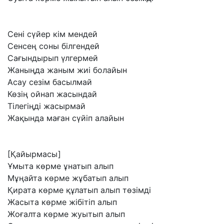
Сені
сүйер
кім
мендей
Сенсең
соны
білгендей
Сағындырып
үлгермей
Жаныңда
жаным
жиі
болайын
Асау
сезім
басылмай
Көзің
ойнап
жасындай
Тілегіңді
жасырмай
Жақында
маған
сүйіп
алайын
[Қайырмасы]
Ұмыта
көрме
ұнатып
алып
Мұңайта
көрме
жұбатып
алып
Қирата
көрме
құлатып
алып
төзімді
Жасыта
көрме
жібітіп
алып
Жоғалта
көрме
жуытып
алып