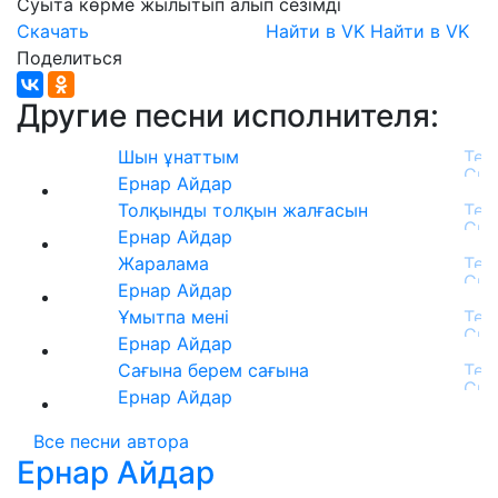
Суыта
көрме
жылытып
алып
сезімді
Скачать
Найти в VK
Найти в VK
Поделиться
Другие песни исполнителя:
Шын ұнаттым
Ернар Айдар
Толқынды толқын жалғасын
Ернар Айдар
Жаралама
Ернар Айдар
Ұмытпа мені
Ернар Айдар
Сағына берем сағына
Ернар Айдар
Все песни автора
Ернар Айдар