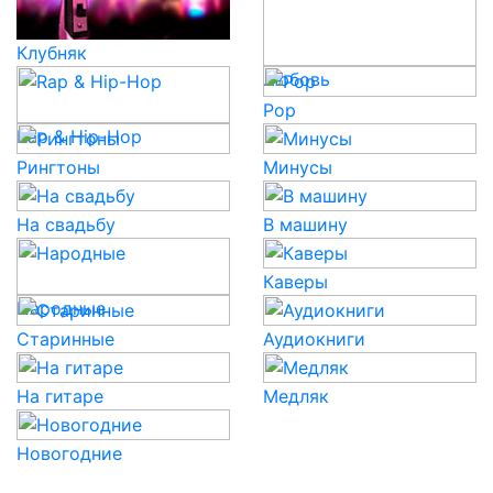
Клубняк
Любовь
Pop
Rap & Hip-Hop
Рингтоны
Минусы
На свадьбу
В машину
Каверы
Народные
Старинные
Аудиокниги
На гитаре
Медляк
Новогодние