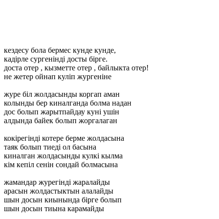
кездесу
бола
бермес
кунде
кунде,
кадірле
сургенінді
досты
бірге.
доста
отер
,
кызметте
отер
,
байлыкта
отер!
не
жетер
ойнап
куліп
жургеніне
журе
біл
жолдасынды
коргап
аман
колынды
бер
киналганда
болма
надан
дос
болып
жарытпайдау
куні
ушін
алдында
байек
болып
жоргалаган
кокірегінді
котере
берме
жолдасына
таяк
болып
тиеді
ол
басына
киналган
жолдасынды
кулкі
кылма
кім
кепіл
сенін
сондай
болмасына
жамандар
журегінді
жаралайды
арасын
жолдастыктын
алалайды
шын
досын
киынында
бірге
болып
шын
досын
тиына
карамайды