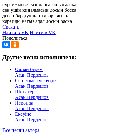
сураймын
жамандарга
косылмаска
сен
ушін
киналмасын
досын
боска
деген
бар
душпан
карар
аягына
карайды
нагыз
адал
досын
баска
Скачать
Найти в VK
Найти в VK
Поделиться
Другие песни исполнителя:
Ойлай берем
Асан Пердешов
Сен есіме тускенде
Асан Пердешов
Шипагер
Асан Пердешов
Перонда
Асан Пердешов
Екеуіне
Асан Пердешов
Все песни автора