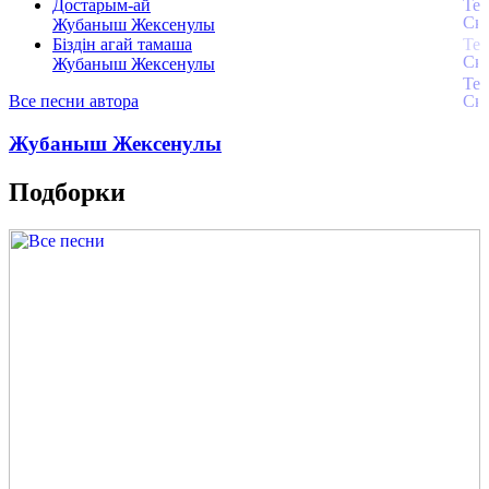
Достарым-ай
Жубаныш Жексенулы
Біздін агай тамаша
Жубаныш Жексенулы
Все песни автора
Жубаныш Жексенулы
Подборки