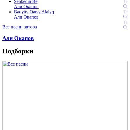
Senbedin Be
Али Окапов
Baqytty Qarsy Alaiyq
Али Окапов
Все песни автора
Али Окапов
Подборки