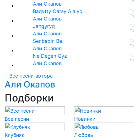
Али Окапов
Baqytty Qarsy Alaiyq
Али Окапов
Jangyryq
Али Окапов
Senbedin Be
Али Окапов
Ne Degen Qyz
Али Окапов
Все песни автора
Али Окапов
Подборки
Все песни
Новинки
Клубняк
Любовь