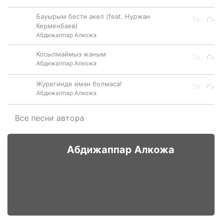
Бауырым бести акел (feat. Нуржан
Керменбаев)
Абдижаппар Алкожа
Косылмаймыз жаным
Абдижаппар Алкожа
Журегинде иман болмаса!
Абдижаппар Алкожа
Все песни автора
Абдижаппар Алкожа