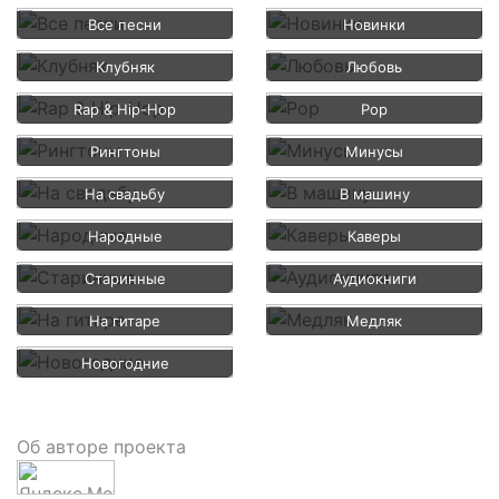
Все песни
Новинки
Клубняк
Любовь
Rap & Hip-Hop
Pop
Рингтоны
Минусы
На свадьбу
В машину
Народные
Каверы
Старинные
Аудиокниги
На гитаре
Медляк
Новогодние
Об авторе проекта