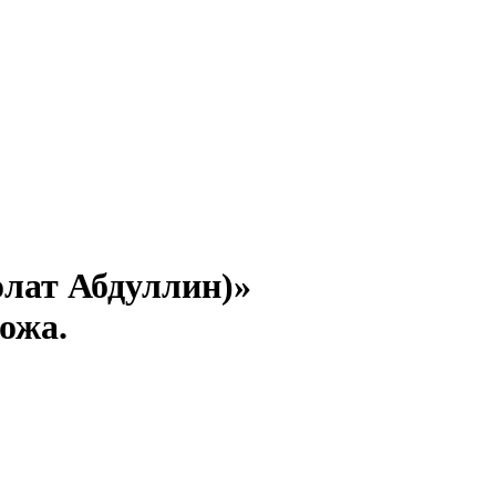
олат Абдуллин)»
ожа.