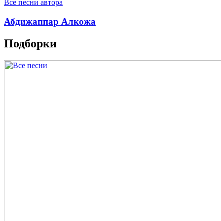
Все песни автора
Абдижаппар Алкожа
Подборки