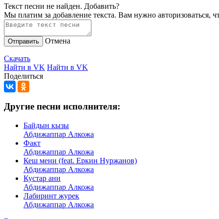
Текст песни не найден.
Добавить?
Мы платим за добавление текста. Вам нужно авторизоваться, ч
Отмена
Отправить
Скачать
Найти в VK
Найти в VK
Поделиться
Другие песни исполнителя:
Байдын кызы
Абдижаппар Алкожа
Факт
Абдижаппар Алкожа
Кеш мени (feat. Еркин Нуржанов)
Абдижаппар Алкожа
Кустар ани
Абдижаппар Алкожа
Лабиринт журек
Абдижаппар Алкожа