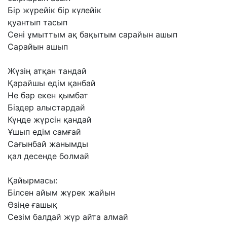
Бір
жүрейік
бір
күлейік
қуантып
тасып
Сені
ұмыттым
ақ
бақытым
сарайын
ашып
Сарайын
ашып
Жүзің
атқан
тандай
Қарайшы
едім
қанбай
Не
бар
екен
қымбат
Біздер
алыстардай
Күнде
жүрсін
қандай
Ұшып
едім
самғай
Сағынбай
жанымды
қал
десенде
болмай
Қайырмасы:
Білсен
айым
жүрек
жайын
Өзіңе
ғашық
Сезім
балдай
жүр
айта
алмай