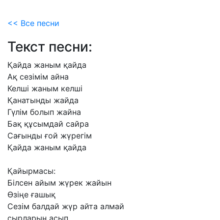
<< Все песни
Текст песни:
Қайда
жаным
қайда
Ақ
сезімім
айна
Келші
жаным
келші
Қанатынды
жайда
Гүлім
болып
жайна
Бақ
құсымдай
сайра
Сағынды
ғой
жүрегім
Қайда
жаным
қайда
Қайырмасы:
Білсен
айым
жүрек
жайын
Өзіңе
ғашық
Сезім
балдай
жүр
айта
алмай
сырларын
асып