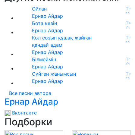
Ойлан
Ернар Айдар
Бота көзің
Ернар Айдар
Қол созып құшақ жайған
қандай адам
Ернар Айдар
Білмеймін
Ернар Айдар
Сүйген жанымсың
Ернар Айдар
Все песни автора
Ернар Айдар
Вконтакте
Подборки