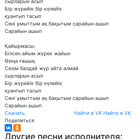
сырларын
асып
Бір
жүрейік
бір
күлейік
қуантып
тасып
Сені
ұмыттым
ақ
бақытым
сарайын
ашып
Сарайын
ашып
Қайырмасы:
Білсен
айым
жүрек
жайын
Өзіңе
ғашық
Сезім
балдай
жүр
айта
алмай
сырларын
асып
Бір
жүрейік
бір
күлейік
қуантып
тасып
Сені
ұмыттым
ақ
бақытым
сарайын
ашып
Сарайын
ашып
Скачать
Найти в VK
Найти в VK
Поделиться
Другие песни исполнителя: