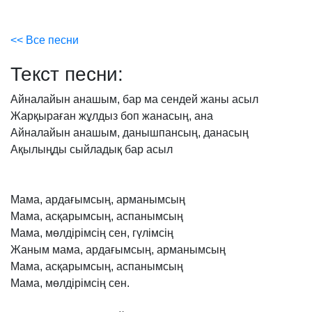
<< Все песни
Текст песни:
Айналайын
анашым,
бар
ма
сендей
жаны
асыл
Жарқыраған
жұлдыз
боп
жанасың,
ана
Айналайын
анашым,
данышпансың,
данасың
Ақылыңды
сыйладық
бар
асыл
Мама,
ардағымсың,
арманымсың
Мама,
асқарымсың,
аспанымсың
Мама,
мөлдірімсің
сен,
гүлімсің
Жаным
мама,
ардағымсың,
арманымсың
Мама,
асқарымсың,
аспанымсың
Мама,
мөлдірімсің
сен.