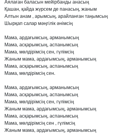
Аялаған
баласын
мейірбанды
анасың
Қашан,
қайда
жүрсем
де
панасың,
жаным
Алтын
анам
,
арымсың,
арайланған
таңымсың
Шырқап
салар
мәңгілік
әнімсің
Мама,
ардағымсың,
арманымсың
Мама,
асқарымсың,
аспанымсың
Мама,
мөлдірімсің
сен,
гүлімсің
Жаным
мама,
ардағымсың,
арманымсың
Мама,
асқарымсың,
аспанымсың
Мама,
мөлдірімсің
сен.
Мама,
ардағымсың,
арманымсың
Мама,
асқарымсың,
аспанымсың
Мама,
мөлдірімсің
сен,
гүлімсің
Жаным
мама,
ардағымсың,
арманымсың
Мама,
асқарымсың,
аспанымсың
Мама,
мөлдірімсің
сен
,
гүлімсің
Жаным
мама,
ардағымсың,
арманымсың