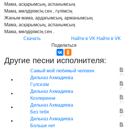
Мама,
асқарымсың,
аспанымсың
Мама,
мөлдірімсің
сен
,
гүлімсің
Жаным
мама,
ардағымсың,
арманымсың
Мама,
асқарымсың,
аспанымсың
Мама,
мөлдірімсің
сен
.
Скачать
Найти в VK
Найти в VK
Поделиться
Другие песни исполнителя:
Самый мой любимый человек
Дильназ Ахмадиева
Гүлсезім
Дильназ Ахмадиева
Козлиринни
Дильназ Ахмадиева
Без тебя
Дильназ Ахмадиева
Больше нет