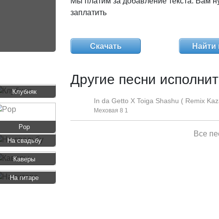
Мы платим за добавление текста. Вам н
заплатить
Скачать
Найти 
Другие песни исполнит
Клубняк
In da Getto X Toiga Shashu ( Remix Kaz
Меховая 8 1
Pop
Все пе
На свадьбу
Каверы
На гитаре