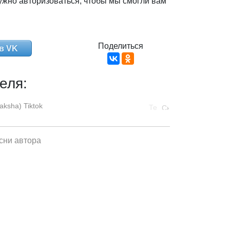
ужно авторизоваться, чтобы мы смогли вам
Поделиться
в VK
еля:
aksha) Tiktok
сни автора