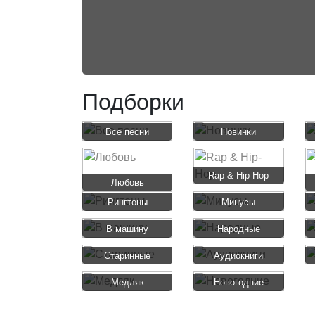
Подборки
Все песни
Новинки
Rap & Hip-Hop
Любовь
Рингтоны
Минусы
В машину
Народные
Старинные
Аудиокниги
Медляк
Новогодние