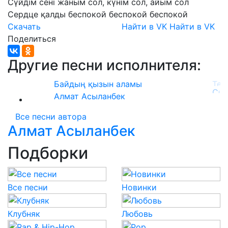
Сүйдім
сені
жаным
сол,
күнім
сол,
айым
сол
Сердце
қалды
беспокой
беспокой
беспокой
Скачать
Найти в VK
Найти в VK
Поделиться
Другие песни исполнителя:
Байдың қызын аламы
Алмат Асыланбек
Все песни автора
Алмат Асыланбек
Подборки
Все песни
Новинки
Клубняк
Любовь