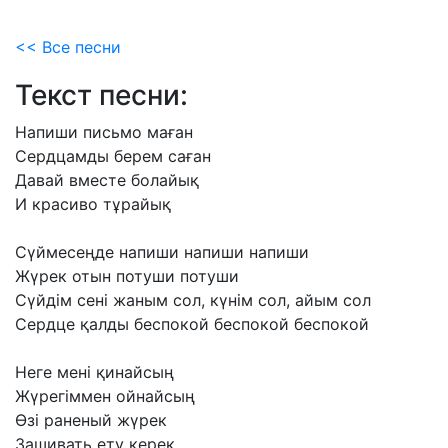
<< Все песни
Текст песни:
Напиши
письмо
маған
Сердцамды
берем
саған
Давай
вместе
болайық
И
красиво
тұрайық
Сүймесеңде
напиши
напиши
напиши
Жүрек
отын
потуши
потуши
Сүйдім
сені
жаным
сол,
күнім
сол,
айым
сол
Сердце
қалды
беспокой
беспокой
беспокой
Неге
мені
қинайсың
Жүрегіммен
ойнайсың
Өзі
раненый
жүрек
Зашивать
ету
керек