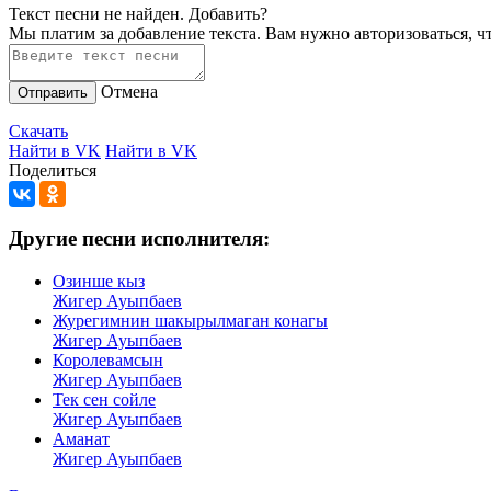
Текст песни не найден.
Добавить?
Мы платим за добавление текста. Вам нужно авторизоваться, ч
Отмена
Отправить
Скачать
Найти в VK
Найти в VK
Поделиться
Другие песни исполнителя:
Озинше кыз
Жигер Ауыпбаев
Журегимнин шакырылмаган конагы
Жигер Ауыпбаев
Королевамсын
Жигер Ауыпбаев
Тек сен сойле
Жигер Ауыпбаев
Аманат
Жигер Ауыпбаев