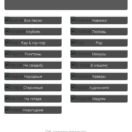
Все песни
Новинки
Клубняк
Любовь
Rap & Hip-Hop
Pop
Рингтоны
Минусы
На свадьбу
В машину
Народные
Каверы
Старинные
Аудиокниги
На гитаре
Медляк
Новогодние
Об авторе проекта