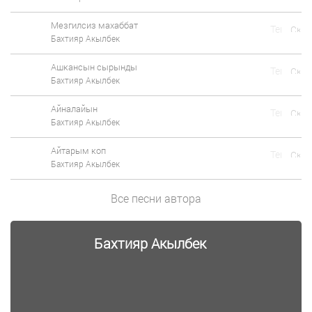
Мезгилсиз махаббат
Бахтияр Акылбек
Ашкансын сырынды
Бахтияр Акылбек
Айналайын
Бахтияр Акылбек
Айтарым коп
Бахтияр Акылбек
Все песни автора
Бахтияр Акылбек