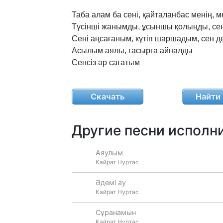
Таба
алам
ба
сені,
қайталанбас
менің,
м
Түсінші
жанымды,
ұсыншы
қолыңды,
се
Сені
аңсағаным,
күтіп
шаршадым,
сен
д
Асылым
аялы,
ғасырға
айналды
Сенсіз
әр
сағатым
Скачать
Найти 
Другие песни исполни
Аяулым
Кайрат Нуртас
Әдемі ау
Кайрат Нуртас
Сұранамын
Кайрат Нуртас