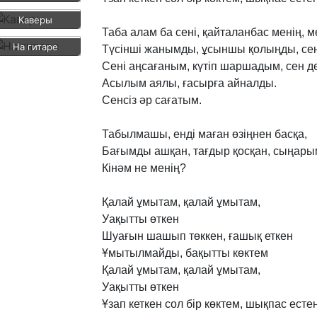
Каверы
Таба
алам
ба
сені,
қайталанбас
менің,
м
На гитаре
Түсінші
жанымды,
ұсыншы
қолыңды,
се
Сені
аңсағаным,
күтіп
шаршадым,
сен
д
Асылым
аялы,
ғасырға
айналды.
Сенсіз
әр
сағатым.
Табылмашы,
енді
маған
өзіңнен
басқа,
Бағымды
ашқан,
тағдыр
қосқан,
сыңары
Кінәм
не
менің?
Қалай
ұмытам,
қалай
ұмытам,
Уақытты
өткен
Шуағын
шашып
төккен,
ғашық
еткен
Ұмытылмайды,
бақытты
көктем
Қалай
ұмытам,
қалай
ұмытам,
Уақытты
өткен
Ұзап
кеткен
сол
бір
көктем,
шықпас
есте