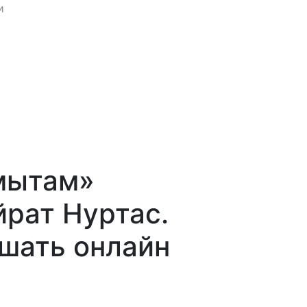
и
мытам»
йрат Нуртас.
ушать онлайн