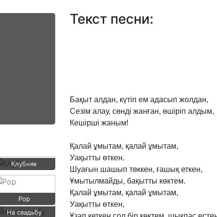
Текст песни:
Бақыт
алдан,
күтіп
ем
адасып
жолдан,
Сезім
алау,
сөнді
жанған,
өшіріп
алдым,
Кешірші
жаным!
Қалай
ұмытам,
қалай
ұмытам,
Уақытты
өткен.
Клубняк
Шуағын
шашып
төккен,
ғашық
еткен,
Ұмытылмайды,
бақытты
көктем.
Қалай
ұмытам,
қалай
ұмытам,
Pop
Уақытты
өткен,
На свадьбу
Ұзап
кеткен
сол
бір
көктем,
шықпас
естен