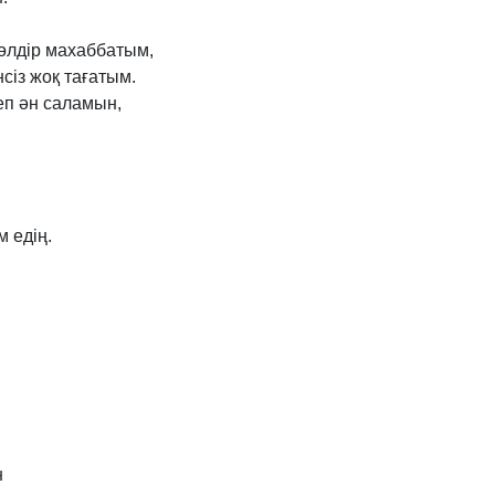
өлдір
махаббатым,
нсіз
жоқ
тағатым.
еп
ән
саламын,
м
едің.
н