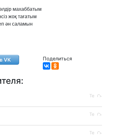
өлдір
махаббатым
нсіз
жоқ
тағатым
еп
ән
саламын
Поделиться
в VK
теля: