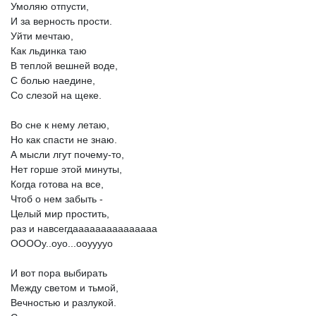
Умоляю
отпусти,
И
за
верность
прости.
Уйти
мечтаю,
Как
льдинка
таю
В
теплой
вешней
воде,
С
болью
наедине,
Со
слезой
на
щеке.
Во
сне
к
нему
летаю,
Но
как
спасти
не
знаю.
А
мысли
лгут
почему-то,
Нет
горше
этой
минуты,
Когда
готова
на
все,
Чтоб
о
нем
забыть
-
Целый
мир
простить,
раз
и
навсегдааааааааааааааа
ООООу..оуо...ооууууо
И
вот
пора
выбирать
Между
светом
и
тьмой,
Вечностью
и
разлукой.