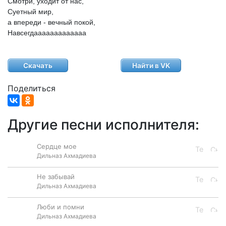
Смотри,
уходит
от
нас,
Суетный
мир,
а
впереди
-
вечный
покой,
Навсегдааааааааааааа
Скачать
Найти в VK
Поделиться
Другие песни исполнителя:
Сердце мое
Дильназ Ахмадиева
Не забывай
Дильназ Ахмадиева
Люби и помни
Дильназ Ахмадиева