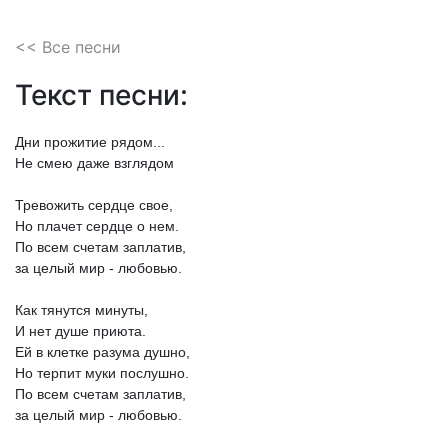
<< Все песни
Текст песни:
Дни
прожитие
рядом...
Не
смею
даже
взглядом
Тревожить
сердце
свое,
Но
плачет
сердце
о
нем.
По
всем
счетам
заплатив,
за
целый
мир
-
любовью.
Как
тянутся
минуты,
И
нет
душе
приюта.
Ей
в
клетке
разума
душно,
Но
терпит
муки
послушно.
По
всем
счетам
заплатив,
за
целый
мир
-
любовью.