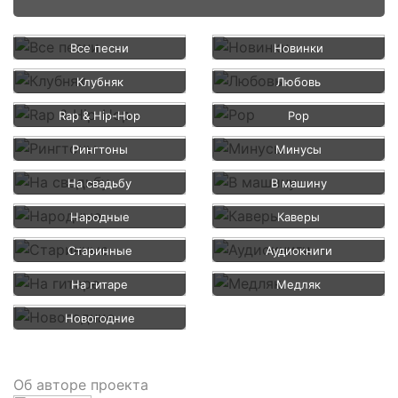
Все песни
Новинки
Клубняк
Любовь
Rap & Hip-Hop
Pop
Рингтоны
Минусы
На свадьбу
В машину
Народные
Каверы
Старинные
Аудиокниги
На гитаре
Медляк
Новогодние
Об авторе проекта