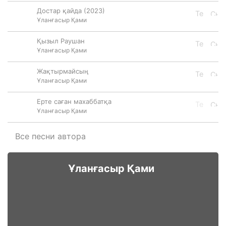
Достар қайда (2023)
Ұланғасыр Қами
Қызыл Раушан
Ұланғасыр Қами
Жақтырмайсың
Ұланғасыр Қами
Ерте саған махаббатқа
Ұланғасыр Қами
Все песни автора
Ұланғасыр Қами