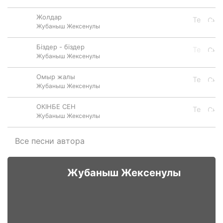
Жолдар
Жубаныш Жексенулы
Біздер - біздер
Жубаныш Жексенулы
Омыр жалы
Жубаныш Жексенулы
ОКIНБЕ СЕН
Жубаныш Жексенулы
Все песни автора
Жубаныш Жексенулы