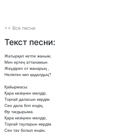
<< Все песни
Текст песни:
Жатырқап
кетпе
жаным,
Мен
ертең
аттанамын.
Жәудіреп
от
жанарың
,
Неліктен
көп
қадалдың?
Қайырмасы:
Қара
көзіңнен
мөлдір,
Торғай
даласын
көрдім.
Сен
дала
боп
ендің,
Өр
тағдырыма.
Қара
көзіңнен
мөлдір,
Торғай
тауларын
көрдім.
Сен
тау
болып
ендің,