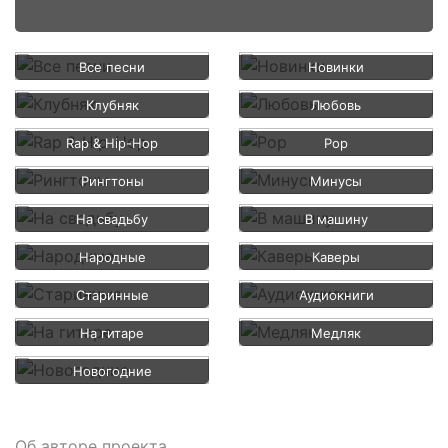
Все песни
Новинки
Клубняк
Любовь
Rap & Hip-Hop
Pop
Рингтоны
Минусы
На свадьбу
В машину
Народные
Каверы
Старинные
Аудиокниги
На гитаре
Медляк
Новогодние
Об авторе проекта