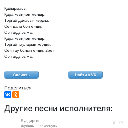
Қайырмасы:
Қара
көзіңнен
мөлдір,
Торғай
даласын
көрдім.
Сен
дала
боп
ендің,
Өр
тағдырыма.
Қара
көзіңнен
мөлдір,
Торғай
тауларын
көрдім.
Сен
тау
болып
ендің,
2рет
Өр
тағдырыма.
Скачать
Найти в VK
Поделиться
Другие песни исполнителя:
Булдирген
Жубаныш Жексенулы