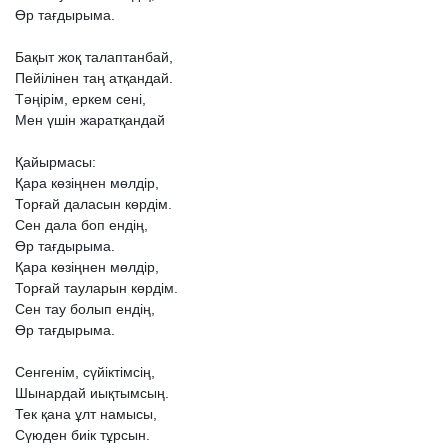
Өр
тағдырыма.
Бақыт
жоқ
талаптанбай,
Пейілінен
таң
атқандай.
Тәңірім,
еркем
сені,
Мен
үшін
жаратқандай
Қайырмасы:
Қара
көзіңнен
мөлдір,
Торғай
даласын
көрдім.
Сен
дала
боп
ендің,
Өр
тағдырыма.
Қара
көзіңнен
мөлдір,
Торғай
тауларын
көрдім.
Сен
тау
болып
ендің,
Өр
тағдырыма.
Сенгенім,
сүйіктімсің,
Шынардай
иықтымсың.
Тек
қана
ұлт
намысы,
Сүюден
биік
тұрсын.