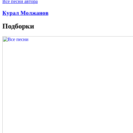
Все песни автора
Курал Молжанов
Подборки