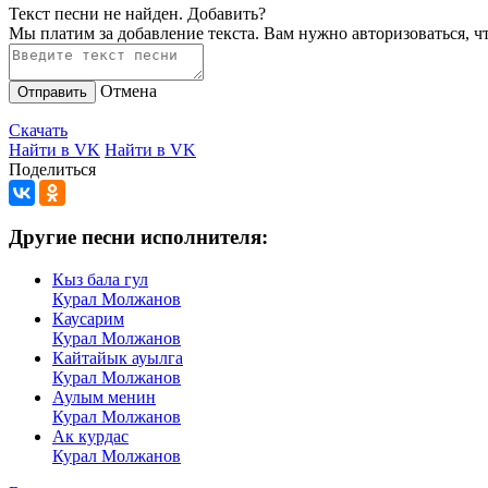
Текст песни не найден.
Добавить?
Мы платим за добавление текста. Вам нужно авторизоваться, ч
Отмена
Отправить
Скачать
Найти в VK
Найти в VK
Поделиться
Другие песни исполнителя:
Кыз бала гул
Курал Молжанов
Каусарим
Курал Молжанов
Кайтайык ауылга
Курал Молжанов
Аулым менин
Курал Молжанов
Ак курдас
Курал Молжанов