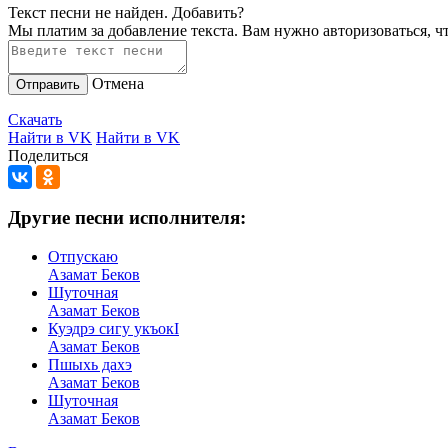
Текст песни не найден.
Добавить?
Мы платим за добавление текста. Вам нужно авторизоваться, ч
Отмена
Отправить
Скачать
Найти в VK
Найти в VK
Поделиться
Другие песни исполнителя:
Отпускаю
Азамат Беков
Шуточная
Азамат Беков
Куэдрэ сигу укъокI
Азамат Беков
Пшыхь дахэ
Азамат Беков
Шуточная
Азамат Беков