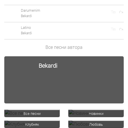
Darumenim
Bekardi
Latino
Bekardi
Все песни автора
Bekardi
Все песни
Новинки
Клубняк
Любовь