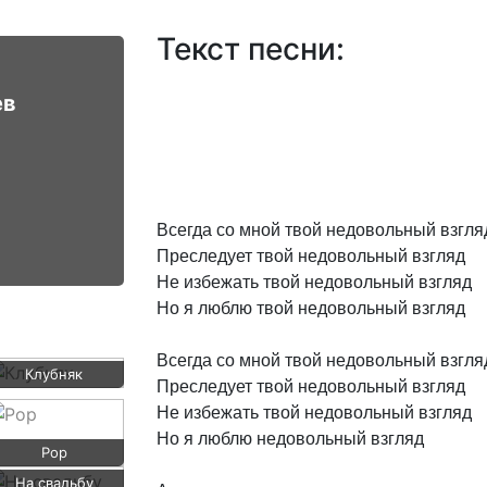
Текст песни:
ев
Всегда
со
мной
твой
недовольный
взгля
Преследует
твой
недовольный
взгляд
Не
избежать
твой
недовольный
взгляд
Но
я
люблю
твой
недовольный
взгляд
Всегда
со
мной
твой
недовольный
взгля
Клубняк
Преследует
твой
недовольный
взгляд
Не
избежать
твой
недовольный
взгляд
Но
я
люблю
недовольный
взгляд
Pop
На свадьбу