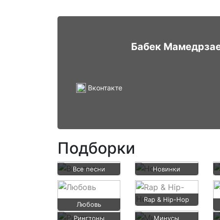
Бабек Мамедрза
Вконтакте
Подборки
Все песни
Новинки
Rap & Hip-Hop
Любовь
Рингтоны
Минусы