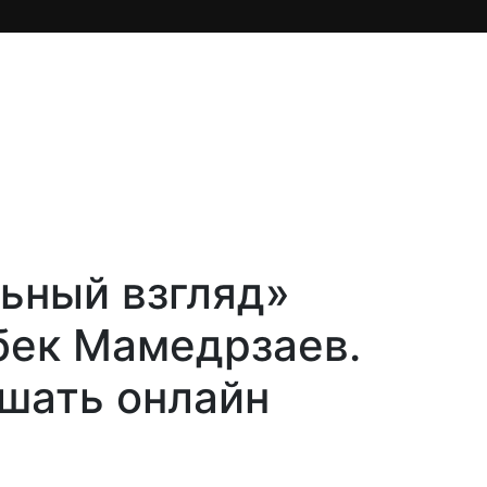
ьный взгляд»
бек Мамедрзаев.
ушать онлайн