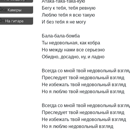
Атака-така-така-кую
Бегу
к
тебя,
тебя
ревную
Каверы
Люблю
тебя
я
всю
такую
На гитаре
И
без
тебя
я
не
могу
Бала-бала-бомба
Ты
недовольная,
как
кобра
Но
между
нами
все
серьезно
Обидно,
досадно,
ну,
и
ладно
Всегда
со
мной
твой
недовольный
взгля
Преследует
твой
недовольный
взгляд
Не
избежать
твой
недовольный
взгляд
Но
я
люблю
твой
недовольный
взгляд
Всегда
со
мной
твой
недовольный
взгля
Преследует
твой
недовольный
взгляд
Не
избежать
твой
недовольный
взгляд
Но
я
люблю
недовольный
взгляд