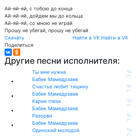
Ай-яй-яй,
с
тобою
до
конца
Ай-яй-яй,
дойдем
мы
до
кольца
Ай-яй-яй,
со
мною
не
играй
Прошу
не
убегай,
прошу
не
убегай
Скачать
Найти в VK
Найти в VK
Поделиться
Другие песни исполнителя:
Ты мне нужна
Бабек Мамедрзаев
Счастье любит тишину
Бабек Мамедрзаев
Карие глаза
Бабек Мамедрзаев
Разорви
Бабек Мамедрзаев
Одинокий молодой