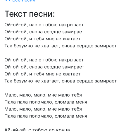
Текст песни:
Ой-ой-ой,
нас
с
тобою
накрывает
Ой-ой-ой,
снова
сердце
замирает
Ой-ой-ой,
и
тебя
мне
не
хватает
Так
безумно
не
хватает,
снова
сердце
замирает
Ой-ой-ой,
нас
с
тобою
накрывает
Ой-ой-ой,
снова
сердце
замирает
Ой-ой-ой,
и
тебя
мне
не
хватает
Так
безумно
не
хватает,
снова
сердце
замирает
Мало,
мало,
мало,
мне
мало
тебя
Пала
пала
поломало,
сломала
меня
Мало,
мало,
мало,
мне
мало
тебя
Пала
пала
поломало,
сломала
меня
Ай-яй-яй,
с
тобою
до
конца