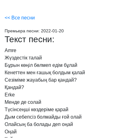
<< Все песни
Премьера песни:
2022-01-20
Текст песни:
Amre
Жүздестік
талай
Бұрын
көңіл
бөлмеп
едім
бұлай
Кенеттен
мен
ғашық
болдым
қалай
Сезіміме
жауабың
бар
қандай?
Қандай?
Erke
Менде
де
солай
Түсінсеңші
көздеріме
қарай
Дым
себепсіз
болмайды
ғой
олай
Олайсың
ба
болады
деп
оңай
Оңай