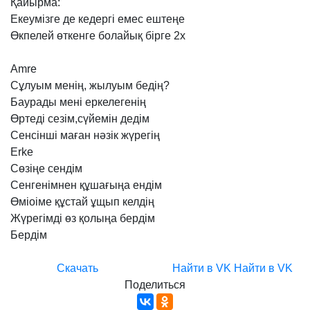
Қайырма:
Екеумізге
де
кедергі
емес
ештеңе
Өкпелей
өткенге
болайық
бірге
2х
Amre
Сұлуым
менің,
жылуым
бедің?
Баурады
мені
еркелегенің
Өртеді
сезім,сүйемін
дедім
Сенсінші
маған
нәзік
жүрегің
Erke
Сөзіңе
сендім
Сенгенімнен
құшағыңа
ендім
Өміоіме
құстай
ұщып
келдің
Жүрегімді
өз
қолыңа
бердім
Бердім
Скачать
Найти в VK
Найти в VK
Поделиться