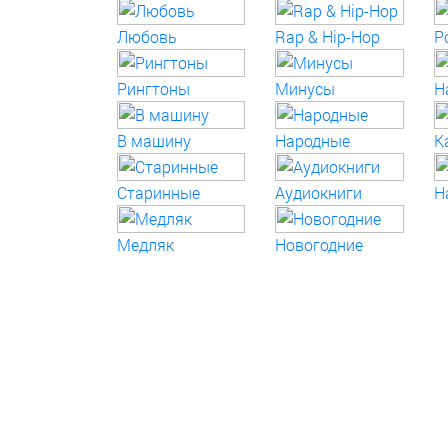
Любовь
Rap & Hip-Hop
P
Рингтоны
Минусы
Н
В машину
Народные
К
Старинные
Аудиокниги
Н
Медляк
Новогодние