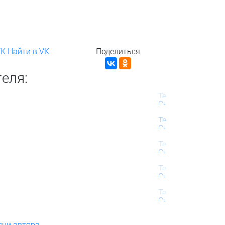
VK
Найти в VK
Поделиться
еля:
сни автора