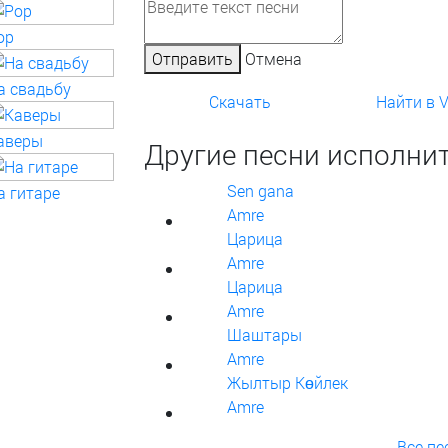
op
Отправить
Отмена
а свадьбу
Скачать
Найти в 
аверы
Другие песни исполнит
Sen gana
а гитаре
Amre
Царица
Amre
Царица
Amre
Шаштары
Amre
Жылтыр Көйлек
Amre
Все пе