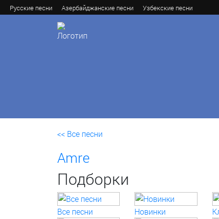
Русские песни
Азербайджанские песни
Узбекские песни
<< Все песни
Amre
Подборки
Все песни
Новинки
К