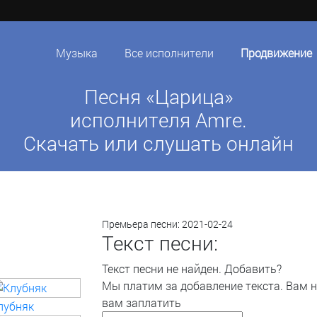
Музыка
Все исполнители
Продвижение
Песня «Царица»
исполнителя Amre.
Скачать или слушать онлайн
Премьера песни:
2021-02-24
Текст песни:
Текст песни не найден.
Добавить?
Мы платим за добавление текста. Вам 
вам заплатить
лубняк