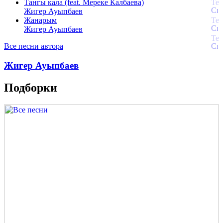
Тангы кала (feat. Мереке Калбаева)
Жигер Ауыпбаев
Жанарым
Жигер Ауыпбаев
Все песни автора
Жигер Ауыпбаев
Подборки