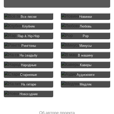
Все песни
Новинки
Клубняк
Любовь
Rap & Hip-Hop
Pop
Рингтоны
Минусы
На свадьбу
В машину
Народные
Каверы
Старинные
Аудиокниги
На гитаре
Медляк
Новогодние
Об авторе проекта