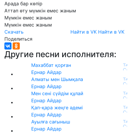
Арада
бар
көпір
Аттап
өту
мүмкін
емес
жаным
Мүмкін
емес
жаным
Мүмкін
емес
жаным
Скачать
Найти в VK
Найти в VK
Поделиться
Другие песни исполнителя:
Махаббат қорған
Ернар Айдар
Алматы мен Шымқала
Ернар Айдар
Мен сені сүйдім құлай
Ернар Айдар
Қап-қара жеңге әдемі
Ернар Айдар
Ауылға сағыныш
Ернар Айдар