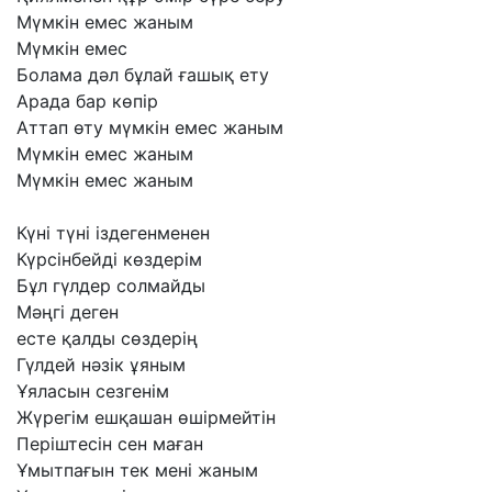
Мүмкін
емес
жаным
Мүмкін
емес
Болама
дәл
бұлай
ғашық
ету
Арада
бар
көпір
Аттап
өту
мүмкін
емес
жаным
Мүмкін
емес
жаным
Мүмкін
емес
жаным
Күні
түні
іздегенменен
Күрсінбейді
көздерім
Бұл
гүлдер
солмайды
Мәңгі
деген
есте
қалды
сөздерің
Гүлдей
нәзік
ұяным
Ұяласын
сезгенім
Жүрегім
ешқашан
өшірмейтін
Періштесін
сен
маған
Ұмытпағын
тек
мені
жаным