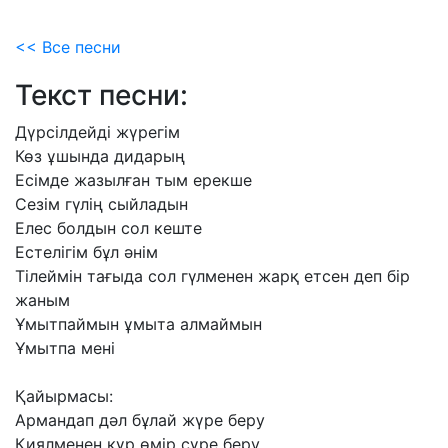
<< Все песни
Текст песни:
Дүрсілдейді
жүрегім
Көз
ұшында
дидарың
Есімде
жазылған
тым
ерекше
Сезім
гүлің
сыйладын
Елес
болдын
сол
кеште
Естелігім
бұл
әнім
Тілеймін
тағыда
сол
гүлменен
жарқ
етсен
деп
бір
жаным
Ұмытпаймын
ұмыта
алмаймын
Ұмытпа
мені
Қайырмасы:
Армандап
дәл
бұлай
жүре
беру
Қиялменен
құр
өмір
сүре
беру