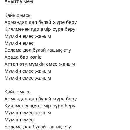
Ұмытпа
мені
Қайырмасы:
Армандап
дәл
бұлай
жүре
беру
Қиялменен
құр
өмір
сүре
беру
Мүмкін
емес
жаным
Мүмкін
емес
Болама
дәл
бұлай
ғашық
ету
Арада
бар
көпір
Аттап
өту
мүмкін
емес
жаным
Мүмкін
емес
жаным
Мүмкін
емес
жаным
Қайырмасы:
Армандап
дәл
бұлай
жүре
беру
Қиялменен
құр
өмір
сүре
беру
Мүмкін
емес
жаным
Мүмкін
емес
Болама
дәл
бұлай
ғашық
ету