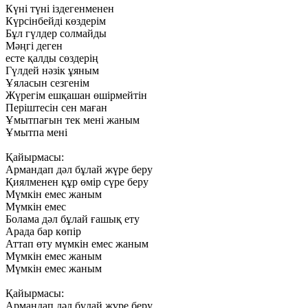
Күні
түні
іздегенменен
Күрсінбейді
көздерім
Бұл
гүлдер
солмайды
Мәңгі
деген
есте
қалды
сөздерің
Гүлдей
нәзік
ұяным
Ұяласын
сезгенім
Жүрегім
ешқашан
өшірмейтін
Періштесін
сен
маған
Ұмытпағын
тек
мені
жаным
Ұмытпа
мені
Қайырмасы:
Армандап
дәл
бұлай
жүре
беру
Қиялменен
құр
өмір
сүре
беру
Мүмкін
емес
жаным
Мүмкін
емес
Болама
дәл
бұлай
ғашық
ету
Арада
бар
көпір
Аттап
өту
мүмкін
емес
жаным
Мүмкін
емес
жаным
Мүмкін
емес
жаным
Қайырмасы:
Армандап
дәл
бұлай
жүре
беру