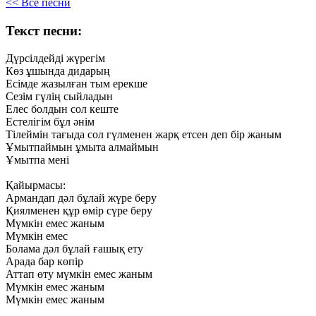
<< Все песни
Текст песни:
Дүрсілдейді
жүрегім
Көз
ұшында
дидарың
Есімде
жазылған
тым
ерекше
Сезім
гүлің
сыйладын
Елес
болдын
сол
кеште
Естелігім
бұл
әнім
Тілеймін
тағыда
сол
гүлменен
жарқ
етсен
деп
бір
жаным
Ұмытпаймын
ұмыта
алмаймын
Ұмытпа
мені
Қайырмасы:
Армандап
дәл
бұлай
жүре
беру
Қиялменен
құр
өмір
сүре
беру
Мүмкін
емес
жаным
Мүмкін
емес
Болама
дәл
бұлай
ғашық
ету
Арада
бар
көпір
Аттап
өту
мүмкін
емес
жаным
Мүмкін
емес
жаным
Мүмкін
емес
жаным