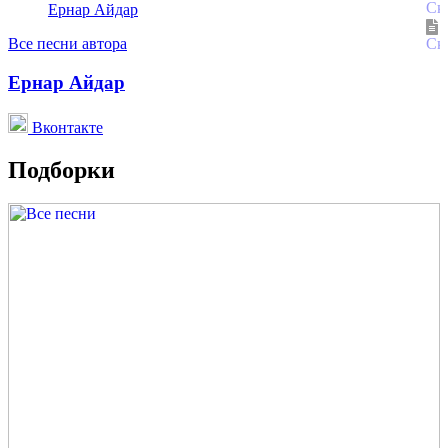
Ернар Айдар
Все песни автора
Ернар Айдар
Вконтакте
Подборки