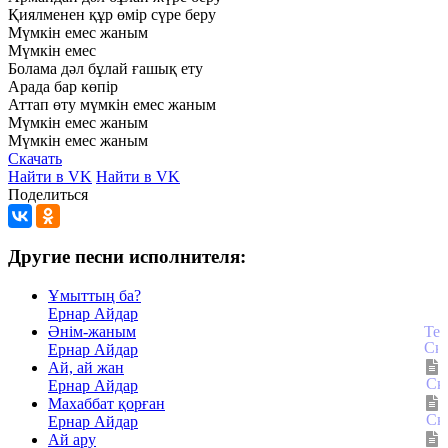
Қиялменен
құр
өмір
сүре
беру
Мүмкін
емес
жаным
Мүмкін
емес
Болама
дәл
бұлай
ғашық
ету
Арада
бар
көпір
Аттап
өту
мүмкін
емес
жаным
Мүмкін
емес
жаным
Мүмкін
емес
жаным
Скачать
Найти в VK
Найти в VK
Поделиться
Другие песни исполнителя:
Ұмыттың ба?
Ернар Айдар
Әнім-жаным
Ернар Айдар
Ай, ай жан
Ернар Айдар
Махаббат қорған
Ернар Айдар
Ай ару