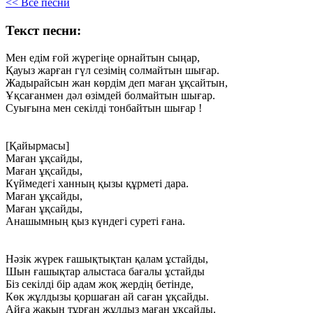
<< Все песни
Текст песни:
Мен
едім
ғой
жүрегіңе
орнайтын
сыңар,
Қауыз
жарған
гүл
сезімің
солмайтын
шығар.
Жадырайсын
жан
көрдім
деп
маған
ұқсайтын,
Ұқсағанмен
дәл
өзімдей
болмайтын
шығар.
Суығына
мен
секілді
тонбайтын
шығар
!
[Қайырмасы]
Маған
ұқсайды,
Маған
ұқсайды,
Күймедегі
ханның
қызы
құрметі
дара.
Маған
ұқсайды,
Маған
ұқсайды,
Анашымның
қыз
күндегі
суреті
ғана.
Нәзік
жүрек
ғашықтықтан
қалам
ұстайды,
Шын
ғашықтар
алыстаса
бағалы
ұстайды
Біз
секілді
бір
адам
жоқ
жердің
бетінде,
Көк
жұлдызы
қоршаған
ай
саған
ұқсайды.
Айға
жақын
тұрған
жұлдыз
маған
ұқсайды.