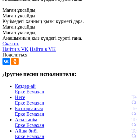
Маған
ұқсайды,
Маған
ұқсайды,
Күймедегі
ханның
қызы
құрметі
дара.
Маған
ұқсайды,
Маған
ұқсайды,
Анашымның
қыз
күндегі
суреті
ғана.
Скачать
Найти в VK
Найти в VK
Поделиться
Другие песни исполнителя:
Кездер-ай
Ерке Есмахан
Неге
Ерке Есмахан
Бозторғайым
Ерке Есмахан
Асыл әнiм
Ерке Есмахан
Айша бибі
Ерке Есмахан