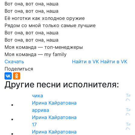
Вот
она,
вот
она,
наша
Вот
она,
вот
она,
наша
Её
ноготки
как
холодное
оружие
Рядом
со
мной
только
самые
лучшие
Вот
она,
вот
она,
наша
Вот
она,
вот
она,
наша
Моя
команда
—
топ-менеджеры
Моя
команда
—
my
family
Скачать
Найти в VK
Найти в VK
Поделиться
Другие песни исполнителя:
чика
Ирина Кайратовна
аррива
Ирина Кайратовна
17
Ирина Кайратовна