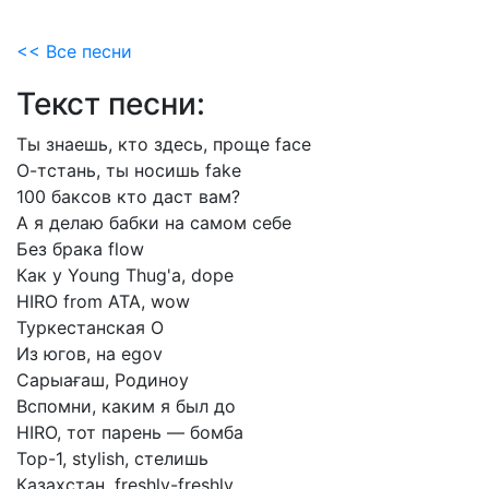
<< Все песни
Текст песни:
Ты
знаешь,
кто
здесь,
проще
face
О-тстань,
ты
носишь
fake
100
баксов
кто
даст
вам?
А
я
делаю
бабки
на
самом
себе
Без
брака
flow
Как
у
Young
Thug'а,
dope
HIRO
from
ATA,
wow
Туркестанская
О
Из
югов,
на
egov
Сарыағаш,
Родиноу
Вспомни,
каким
я
был
до
HIRO,
тот
парень
—
бомба
Top-1,
stylish,
стелишь
Казахстан,
freshly-freshly