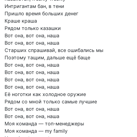
Интригантам
бан,
в
тени
Пришло
время
больших
денег
Краше
краша
Рядом
только
казашки
Вот
она,
вот
она,
наша
Вот
она,
вот
она,
наша
Старших
спрашивай,
все
ошибались
мы
Поэтому
тащим,
дальше
ещё
баще
Вот
она,
вот
она,
наша
Вот
она,
вот
она,
наша
Вот
она,
вот
она,
наша
Вот
она,
вот
она,
наша
Её
ноготки
как
холодное
оружие
Рядом
со
мной
только
самые
лучшие
Вот
она,
вот
она,
наша
Вот
она,
вот
она,
наша
Моя
команда
—
топ-менеджеры
Моя
команда
—
my
family