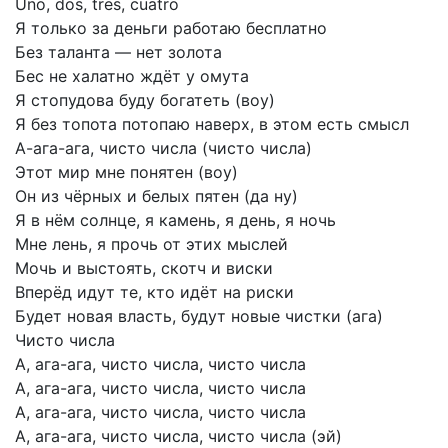
Uno,
dos,
tres,
cuatro
Я
только
за
деньги
работаю
бесплатно
Без
таланта
—
нет
золота
Бес
не
халатно
ждёт
у
омута
Я
стопудова
буду
богатеть
(воу)
Я
без
топота
потопаю
наверх,
в
этом
есть
смысл
А-ага-ага,
чисто
числа
(чисто
числа)
Этот
мир
мне
понятен
(воу)
Он
из
чёрных
и
белых
пятен
(да
ну)
Я
в
нём
солнце,
я
камень,
я
день,
я
ночь
Мне
лень,
я
прочь
от
этих
мыслей
Мочь
и
выстоять,
скотч
и
виски
Вперёд
идут
те,
кто
идёт
на
риски
Будет
новая
власть,
будут
новые
чистки
(ага)
Чисто
числа
А,
ага-ага,
чисто
числа,
чисто
числа
А,
ага-ага,
чисто
числа,
чисто
числа
А,
ага-ага,
чисто
числа,
чисто
числа
А,
ага-ага,
чисто
числа,
чисто
числа
(эй)