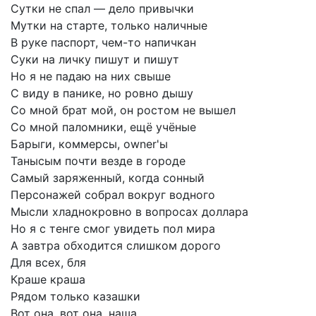
Сутки
не
спал
—
дело
привычки
Мутки
на
старте,
только
наличные
В
руке
паспорт,
чем-то
напичкан
Суки
на
личку
пишут
и
пишут
Но
я
не
падаю
на
них
свыше
С
виду
в
панике,
но
ровно
дышу
Со
мной
брат
мой,
он
ростом
не
вышел
Со
мной
паломники,
ещё
учёные
Барыги,
коммерсы,
owner'ы
Танысым
почти
везде
в
городе
Самый
заряженный,
когда
сонный
Персонажей
собрал
вокруг
водного
Мысли
хладнокровно
в
вопросах
доллара
Но
я
с
тенге
смог
увидеть
пол
мира
А
завтра
обходится
слишком
дорого
Для
всех,
бля
Краше
краша
Рядом
только
казашки
Вот
она,
вот
она,
наша