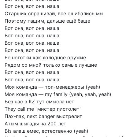
Вот
она,
вот
она,
наша
Старших
спрашивай,
все
ошибались
мы
Поэтому
тащим,
дальше
ещё
баще
Вот
она,
вот
она,
наша
Вот
она,
вот
она,
наша
Вот
она,
вот
она,
наша
Вот
она,
вот
она,
наша
Её
ноготки
как
холодное
оружие
Рядом
со
мной
только
самые
лучшие
Вот
она,
вот
она,
наша
Вот
она,
вот
она,
наша
Моя
команда
—
топ-менеджеры
(yeah)
Моя
команда
—
my
family
(yeah,
yeah,
yeah)
Без
нас
в
KZ
тут
смысла
нет
They
call
me
"мистер
пистолет"
Пах-пах,
next
banger
выстрелит
Атым
шығады
на
200
лет
Біз
алаш
емес,
естественно
(yeah)