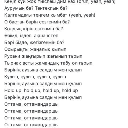
Көңіл
күй
жоқ
тиіспеш
дим
нах
(bruh,
yeah,
yeah)
Аурумын
ба?
Тентекпын
ба?
Қалтамдағы
теңгем
қымбат
(yeah,
yeah)
О
бастан
бәрін
сезгенмін
ба?
Қолдың
кірін
езгенмін
ба?
Өзімді
іздеп,
ақша
істеп
Бәрі
бізде,
жегізгенмін
ба?
Осырықты
жаңалық
қылып
Рухани
жаңғырып
жағынып
тұрып
Тырнақ
асты
жамандық
табу
ол
ғұрып
Бәрінің
аузына
салдым
мен
құлып
Құлып,
құлып,
құлып,
құлып
Бәрінің
аузына
салдым
мен
құлып
Hold
up,
hold
up,
hold
up,
hold
up
Бәрінің
аузына
салдым
мен
құлып
Оттама,
оттамаңдаршы
Оттама,
оттамаңдаршы
Оттама,
оттамаңдаршы
Оттама,
оттамаңдаршы