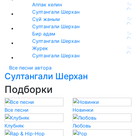
Аппак келин
Султангали Шерхан
Сүй жаным
Султангали Шерхан
Бир адам
Султангали Шерхан
Журек
Султангали Шерхан
Все песни автора
Султангали Шерхан
Подборки
Все песни
Новинки
Клубняк
Любовь