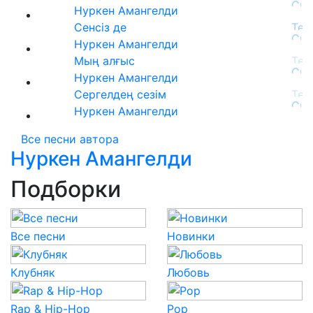
Нуркен Амангелди
Сенсіз де
Нуркен Амангелди
Мың алғыс
Нуркен Амангелди
Сергелдең сезім
Нуркен Амангелди
Все песни автора
Нуркен Амангелди
Подборки
Все песни
Новинки
Клубняк
Любовь
Rap & Hip-Hop
Pop