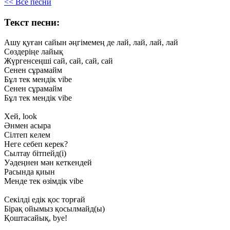
<< Все песни
Текст песни:
Ашу
қуған
сайын
әңгімемең
де
лай,
лай,
лай,
лай
Сөздеріңе
лайық
Жүргенсеңші
сай,
сай,
сай,
сай
Сенен
сұрамайм
Бұл
тек
мендік
vibe
Сенен
сұрамайм
Бұл
тек
мендік
vibe
Хей,
look
Әнмен
асыра
Сілтеп
келем
Неге
себеп
керек?
Сылтау
бітпейд(і)
Уәдеңнен
мән
кеткендей
Расында
қиын
Менде
тек
өзімдік
vibe
Секілді
едік
қос
торғай
Бірақ
ойымыз
қосылмайд(ы)
Қоштасайық,
bye!