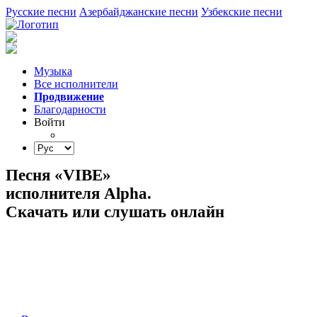
Русские песни
Азербайджанские песни
Узбекские песни
Музыка
Все исполнители
Продвижение
Благодарности
Войти
Песня «VIBE»
исполнителя Alpha.
Скачать или слушать онлайн