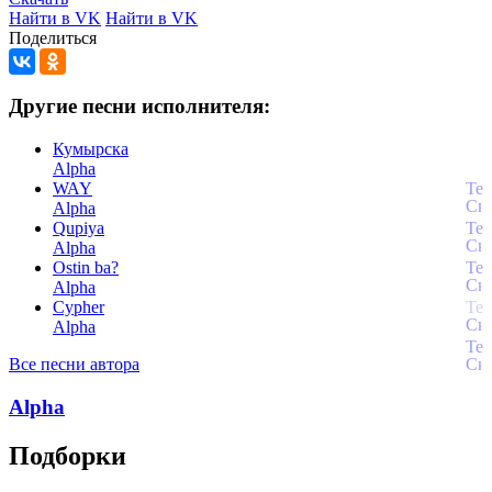
Найти в VK
Найти в VK
Поделиться
Другие песни исполнителя:
Кумырска
Alpha
WAY
Alpha
Qupiya
Alpha
Ostin ba?
Alpha
Cypher
Alpha
Все песни автора
Alpha
Подборки