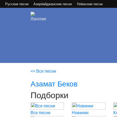
Русские песни
Азербайджанские песни
Узбекские песни
<< Все песни
Азамат Беков
Подборки
Все песни
Новинки
К