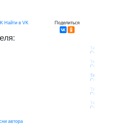
VK
Найти в VK
Поделиться
еля:
сни автора