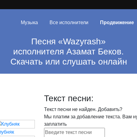
Музыка
Все исполнители
Продвижение
Песня «Wazyrаsh»
исполнителя Азамат Беков.
Скачать или слушать онлайн
Текст песни:
Текст песни не найден.
Добавить?
Мы платим за добавление текста. Вам н
заплатить
лубняк