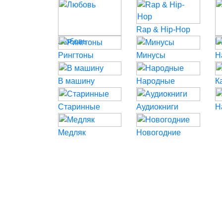
Rap & Hip-Hop
Любовь
P
Рингтоны
Минусы
Н
В машину
Народные
К
Старинные
Аудиокниги
Н
Медляк
Новогодние