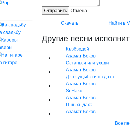
Отправить
Отмена
Скачать
Найти в 
op
а свадьбу
Другие песни исполнит
аверы
Къэбэрдей
Азамат Беков
а гитаре
Останься или уходи
Азамат Беков
Дэнэ ущыIэ си нэ дахэ
Азамат Беков
Si Haku
Азамат Беков
Пшыхь дахэ
Азамат Беков
Все пе