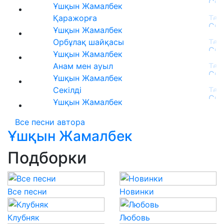
Ұшқын Жамалбек
Қаражорға
Ұшқын Жамалбек
Орбұлақ шайқасы
Ұшқын Жамалбек
Анам мен ауыл
Ұшқын Жамалбек
Секілді
Ұшқын Жамалбек
Все песни автора
Ұшқын Жамалбек
Подборки
Все песни
Новинки
Клубняк
Любовь