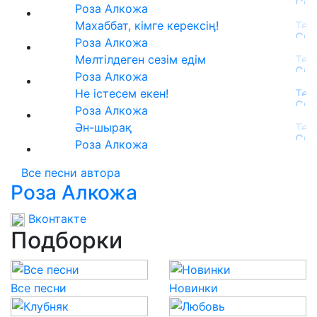
Роза Алкожа
Махаббат, кімге керексің!
Роза Алкожа
Мөлтілдеген сезім едім
Роза Алкожа
Не істесем екен!
Роза Алкожа
Ән-шырақ
Роза Алкожа
Все песни автора
Роза Алкожа
Вконтакте
Подборки
Все песни
Новинки