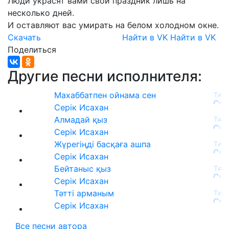
Люди
украсят
вами
свой
праздник
лишь
на
несколько
дней.
И
оставляют
вас
умирать
на
белом
холодном
окне.
Скачать
Найти в VK
Найти в VK
Поделиться
Другие песни исполнителя:
Махаббатпен ойнама сен
Серік Исахан
Алмадай қыз
Серік Исахан
Жүрегіңді басқаға ашпа
Серік Исахан
Бейтаныс қыз
Серік Исахан
Тәтті арманым
Серік Исахан
Все песни автора