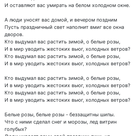
И
оставляют
вас
умирать
на
белом
холодном
окне.
А
люди
уносят
вас
домой,
и
вечером
поздним
Пусть
праздничный
свет
наполнит
вмиг
все
окна
дворов.
Кто
выдумал
вас
растить
зимой,
о
белые
розы,
И
в
мир
уводить
жестоких
вьюг,
холодных
ветров?
Кто
выдумал
вас
растить
зимой,
о
белые
розы,
И
в
мир
уводить
жестоких
вьюг,
холодных
ветров?
Кто
выдумал
вас
растить
зимой,
о
белые
розы,
И
в
мир
уводить
жестоких
вьюг,
холодных
ветров?
Кто
выдумал
вас
растить
зимой,
о
белые
розы,
И
в
мир
уводить
жестоких
вьюг,
холодных
ветров?
Белые
розы,
белые
розы
-
беззащитны
шипы.
Что
с
ними
сделал
снег
и
морозы,
лед
витрин
голубых?