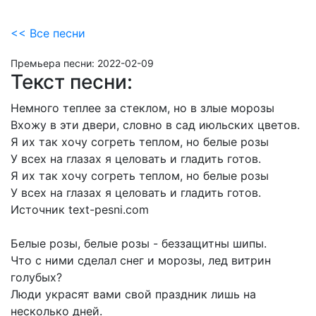
<< Все песни
Премьера песни:
2022-02-09
Текст песни:
Немного
теплее
за
стеклом,
но
в
злые
морозы
Вхожу
в
эти
двери,
словно
в
сад
июльских
цветов.
Я
их
так
хочу
согреть
теплом,
но
белые
розы
У
всех
на
глазах
я
целовать
и
гладить
готов.
Я
их
так
хочу
согреть
теплом,
но
белые
розы
У
всех
на
глазах
я
целовать
и
гладить
готов.
Источник
text-pesni.com
Белые
розы,
белые
розы
-
беззащитны
шипы.
Что
с
ними
сделал
снег
и
морозы,
лед
витрин
голубых?
Люди
украсят
вами
свой
праздник
лишь
на
несколько
дней.