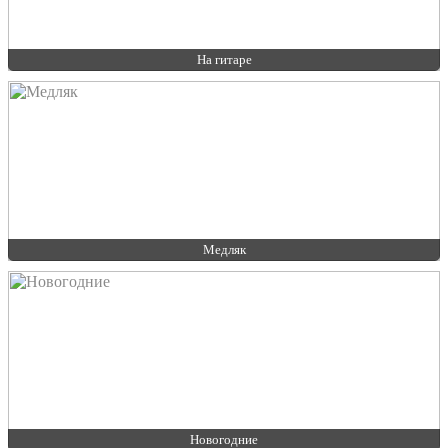
На гитаре
Медляк
Новогодние