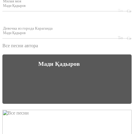
Милая моя
Мади Қадыров
Девочка из города Караганда
Мади Қадыров
Все песни автора
Мади Қадыров