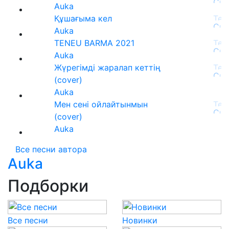
Auka
Құшағыма кел
Auka
TENEU BARMA 2021
Auka
Жүрегімді жаралап кеттің
(cover)
Auka
Мен сені ойлайтынмын
(cover)
Auka
Все песни автора
Auka
Подборки
Все песни
Новинки