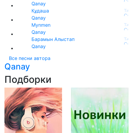
Qanay
Құдаша
Qanay
Mynmen
Qanay
Барамын Алыстап
Qanay
Все песни автора
Qanay
Подборки